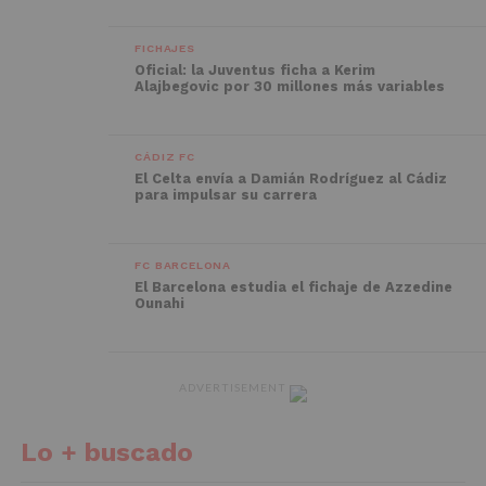
FICHAJES
Oficial: la Juventus ficha a Kerim
Alajbegovic por 30 millones más variables
CÁDIZ FC
El Celta envía a Damián Rodríguez al Cádiz
para impulsar su carrera
FC BARCELONA
El Barcelona estudia el fichaje de Azzedine
Ounahi
ADVERTISEMENT
Lo + buscado