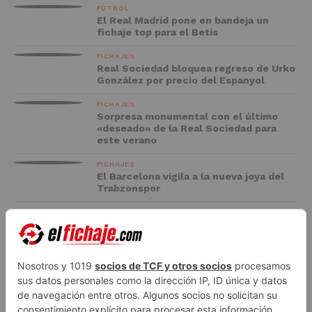
FÚTBOL
El Real Madrid pone en bandeja un
fichaje top para el Betis
FICHAJES
Real Sociedad bloquea regreso de Urko
González por precio del Espanyol
FICHAJES
Sorpresa monumental con el último
«deseado» de la Real Sociedad para
este verano
FICHAJES
El Barcelona vigila a la nueva joya del
Trabzonspor
FC BARCELONA
El Racing negocia la cesión de Marc
Casadó en su vuelta a Primera División
ADVERTISEMENT