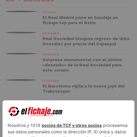
FÚTBOL
El Real Madrid pone en bandeja un
fichaje top para el Betis
FICHAJES
Real Sociedad bloquea regreso de Urko
González por precio del Espanyol
FICHAJES
Sorpresa monumental con el último
«deseado» de la Real Sociedad para
este verano
FICHAJES
El Barcelona vigila a la nueva joya del
Trabzonspor
FC BARCELONA
El Racing negocia la cesión de Marc
Casadó en su vuelta a Primera División
ADVERTISEMENT