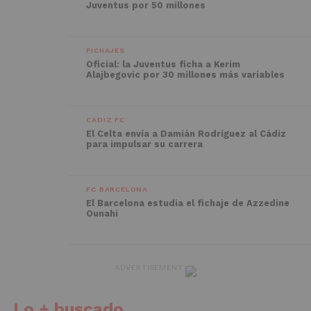
Juventus por 50 millones
FICHAJES
Oficial: la Juventus ficha a Kerim
Alajbegovic por 30 millones más variables
CÁDIZ FC
El Celta envía a Damián Rodríguez al Cádiz
para impulsar su carrera
FC BARCELONA
El Barcelona estudia el fichaje de Azzedine
Ounahi
ADVERTISEMENT
Lo + buscado