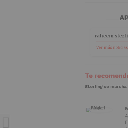
AP
raheem sterl
Ver más noticias
Te recomenda
Sterling se marcha
M
A
F