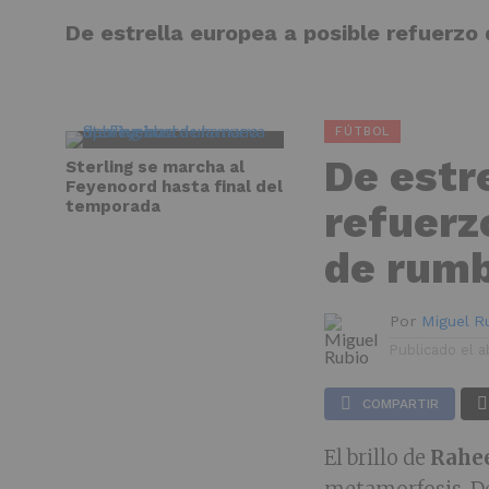
De estrella europea a posible refuerz
NOTICI
FÚTBOL
De estr
Sterling se marcha al
Feyenoord hasta final del
temporada
refuerz
de rumb
Por
Miguel R
Publicado el
a
COMPARTIR
El brillo de
Rahe