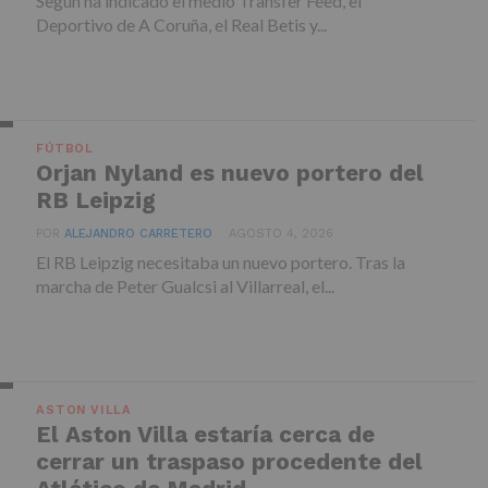
Según ha indicado el medio Transfer Feed, el
Deportivo de A Coruña, el Real Betis y...
FÚTBOL
Orjan Nyland es nuevo portero del
RB Leipzig
POR
ALEJANDRO CARRETERO
AGOSTO 4, 2026
El RB Leipzig necesitaba un nuevo portero. Tras la
marcha de Peter Gualcsi al Villarreal, el...
ASTON VILLA
El Aston Villa estaría cerca de
cerrar un traspaso procedente del