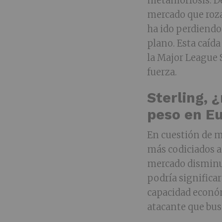
metamorfosis. De
mercado que roza
ha ido perdiend
plano. Esta caída
la Major League 
fuerza.
Sterling, 
peso en E
En cuestión de me
más codiciados a
mercado disminu
podría significar
capacidad económ
atacante que busc