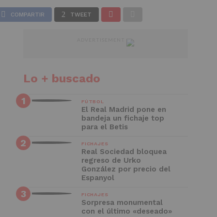
erling
 1
COMPARTIR
TWEET
ADVERTISEMENT
Lo + buscado
FÚTBOL
El Real Madrid pone en
bandeja un fichaje top
para el Betis
FICHAJES
Real Sociedad bloquea
regreso de Urko
González por precio del
Espanyol
FICHAJES
Sorpresa monumental
con el último «deseado»