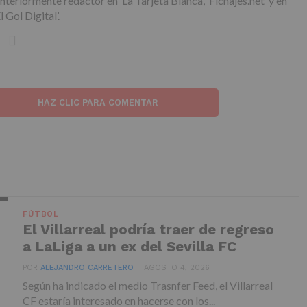
nteriormente redactor en ‘La Tarjeta Blanca’, ‘Fichajes.net’ y en
El Gol Digital’.
HAZ CLIC PARA COMENTAR
FÚTBOL
El Villarreal podría traer de regreso
a LaLiga a un ex del Sevilla FC
POR
ALEJANDRO CARRETERO
AGOSTO 4, 2026
Según ha indicado el medio Trasnfer Feed, el Villarreal
CF estaría interesado en hacerse con los...