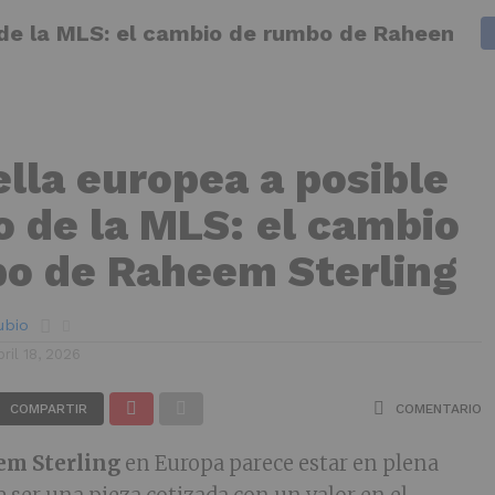
o de la MLS: el cambio de rumbo de Raheem St
AS
FÚTBOL
MERCADO DE FICHAJES
LALIGA
FÓRMULA
ella europea a posible
o de la MLS: el cambio
o de Raheem Sterling
ubio
bril 18, 2026
COMPARTIR
COMENTARIO
em Sterling
en Europa parece estar en plena