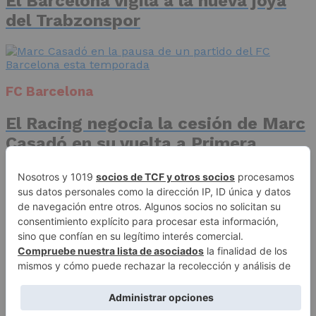
El Barcelona vigila a la nueva joya
del Trabzonspor
FC Barcelona
El Racing negocia la cesión de Marc
Casadó en su vuelta a Primera
División
Advertisement
Publicidad
Aviso legal
Política de privacidad
Autores
Contacto
Política editorial
Quiénes somos
ACCESO REDACCIÓN