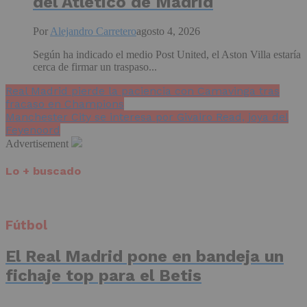
del Atlético de Madrid
Por
Alejandro Carretero
agosto 4, 2026
Según ha indicado el medio Post United, el Aston Villa estaría
cerca de firmar un traspaso...
Real Madrid pierde la paciencia con Camavinga tras
fracaso en Champions
Manchester City se interesa por Givairo Read, joya del
Feyenoord
Advertisement
Lo + buscado
Fútbol
El Real Madrid pone en bandeja un
fichaje top para el Betis