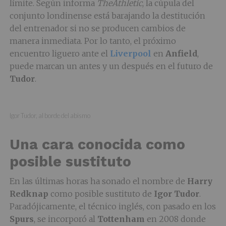
límite. Según informa
TheAthletic
, la cúpula del
conjunto londinense está barajando la destitución
del entrenador si no se producen cambios de
manera inmediata. Por lo tanto, el próximo
encuentro liguero ante el
Liverpool
en
Anfield
,
puede marcan un antes y un después en el futuro de
Tudor
.
Igor Tudor, al borde del abismo
Una cara conocida como
posible sustituto
En las últimas horas ha sonado el nombre de
Harry
Redknap
como posible sustituto de
Igor Tudor
.
Paradójicamente, el técnico inglés, con pasado en los
Spurs
, se incorporó al
Tottenham
en 2008 donde