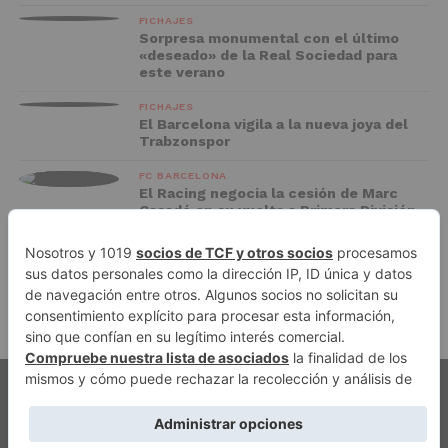
FICHAJES
Sorpresa monumental con el último
«deseado» de la Real Sociedad para
este verano
FICHAJES
El Barcelona vigila a la nueva joya del
Trabzonspor
FC BARCELONA
El Racing negocia la cesión de Marc
Casadó en su vuelta a Primera División
ADVERTISEMENT
PUBLICIDAD
AVISO LEGAL
POLÍTICA DE PRIVACIDAD
AUTORES
CONTACTO
POLÍTICA EDITORIAL
QUIÉNES SOMOS