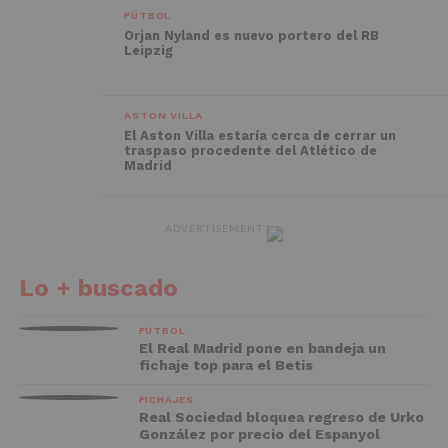
FÚTBOL
Orjan Nyland es nuevo portero del RB
Leipzig
ASTON VILLA
El Aston Villa estaría cerca de cerrar un
traspaso procedente del Atlético de
Madrid
ADVERTISEMENT
Lo + buscado
FÚTBOL
El Real Madrid pone en bandeja un
fichaje top para el Betis
FICHAJES
Real Sociedad bloquea regreso de Urko
González por precio del Espanyol