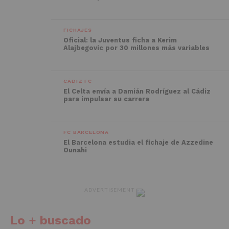
FICHAJES
Oficial: la Juventus ficha a Kerim
Alajbegovic por 30 millones más variables
CÁDIZ FC
El Celta envía a Damián Rodríguez al Cádiz
para impulsar su carrera
FC BARCELONA
El Barcelona estudia el fichaje de Azzedine
Ounahi
ADVERTISEMENT
Lo + buscado