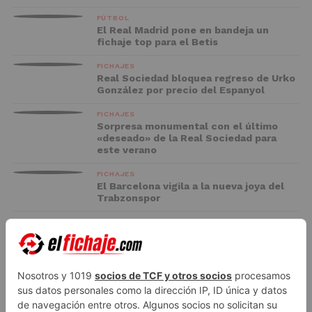
FÚTBOL
El Real Madrid pone en bandeja un
fichaje top para el Betis
FICHAJES
Real Sociedad bloquea regreso de Urko
González por precio del Espanyol
FICHAJES
Sorpresa monumental con el último
«deseado» de la Real Sociedad para
este verano
FICHAJES
El Barcelona vigila a la nueva joya del
Trabzonspor
FC BARCELONA
El Racing negocia la cesión de Marc
Casadó en su vuelta a Primera División
ADVERTISEMENT