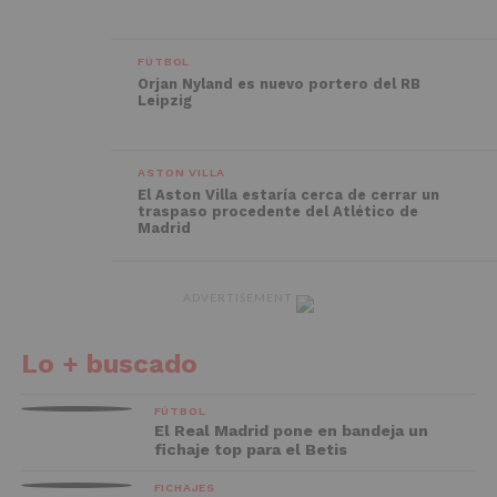
FÚTBOL
Orjan Nyland es nuevo portero del RB
Leipzig
ASTON VILLA
El Aston Villa estaría cerca de cerrar un
traspaso procedente del Atlético de
Madrid
ADVERTISEMENT
Lo + buscado
FÚTBOL
El Real Madrid pone en bandeja un
fichaje top para el Betis
FICHAJES