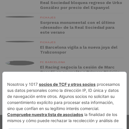
Real Sociedad bloquea regreso de Urko
González por precio del Espanyol
FICHAJES
Sorpresa monumental con el último
«deseado» de la Real Sociedad para
este verano
FICHAJES
El Barcelona vigila a la nueva joya del
Trabzonspor
FC BARCELONA
El Racing negocia la cesión de Marc
Casadó en su vuelta a Primera División
ADVERTISEMENT