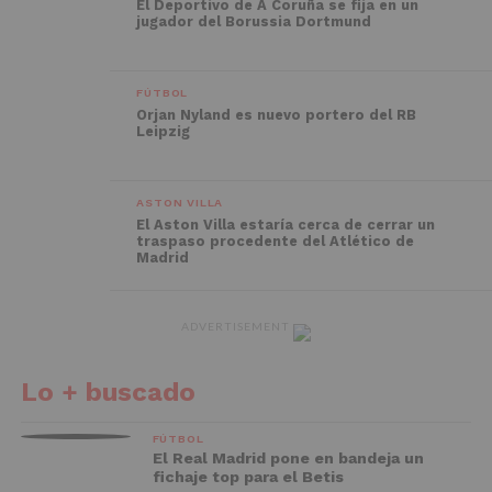
El Deportivo de A Coruña se fija en un
jugador del Borussia Dortmund
FÚTBOL
Orjan Nyland es nuevo portero del RB
Leipzig
ASTON VILLA
El Aston Villa estaría cerca de cerrar un
traspaso procedente del Atlético de
Madrid
ADVERTISEMENT
Lo + buscado
FÚTBOL
El Real Madrid pone en bandeja un
fichaje top para el Betis