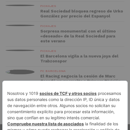
FICHAJES
Real Sociedad bloquea regreso de Urko
González por precio del Espanyol
FICHAJES
Sorpresa monumental con el último
«deseado» de la Real Sociedad para
este verano
FICHAJES
El Barcelona vigila a la nueva joya del
Trabzonspor
FC BARCELONA
El Racing negocia la cesión de Marc
Casadó en su vuelta a Primera División
ADVERTISEMENT