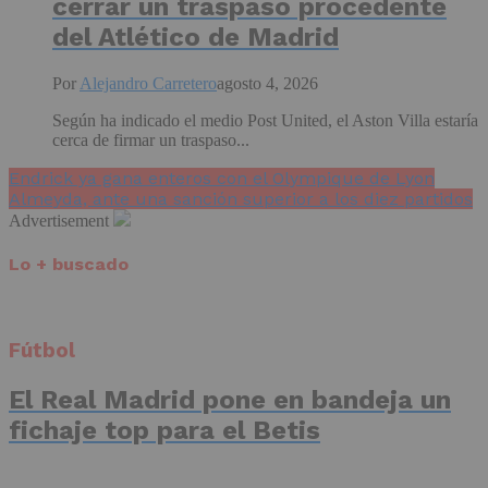
cerrar un traspaso procedente
del Atlético de Madrid
Por
Alejandro Carretero
agosto 4, 2026
Según ha indicado el medio Post United, el Aston Villa estaría
cerca de firmar un traspaso...
Endrick ya gana enteros con el Olympique de Lyon
Almeyda, ante una sanción superior a los diez partidos
Advertisement
Lo + buscado
Fútbol
El Real Madrid pone en bandeja un
fichaje top para el Betis