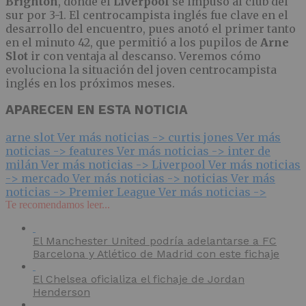
Brighton
, donde el
Liverpool
se impuso al club del
sur por 3-1. El centrocampista inglés fue clave en el
desarrollo del encuentro, pues anotó el primer tanto
en el minuto 42, que permitió a los pupilos de
Arne
Slot
ir con ventaja al descanso. Veremos cómo
evoluciona la situación del joven centrocampista
inglés en los próximos meses.
APARECEN EN ESTA NOTICIA
arne slot
Ver más noticias ->
curtis jones
Ver más
noticias ->
features
Ver más noticias ->
inter de
milán
Ver más noticias ->
Liverpool
Ver más noticias
->
mercado
Ver más noticias ->
noticias
Ver más
noticias ->
Premier League
Ver más noticias ->
Te recomendamos leer...
El Manchester United podría adelantarse a FC
Barcelona y Atlético de Madrid con este fichaje
El Chelsea oficializa el fichaje de Jordan
Henderson