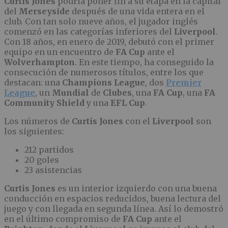
Curtis Jones
podría poner fin a su etapa en la capital
del
Merseyside
después de una vida entera en el
club. Con tan solo nueve años, el jugador inglés
comenzó en las categorías inferiores del
Liverpool
.
Con 18 años, en enero de 2019, debutó con el primer
equipo en un encuentro de
FA
Cup
ante el
Wolverhampton
. En este tiempo, ha conseguido la
consecución de numerosos títulos, entre los que
destacan: una
Champions
League
, dos
Premier
League
, un
Mundial
de
Clubes
, una
FA
Cup
, una
FA
Community
Shield
y una
EFL
Cup
.
Los números de
Curtis Jones
con el
Liverpool
son
los siguientes:
212 partidos
20 goles
23 asistencias
Curtis Jones
es un interior izquierdo con una buena
conducción en espacios reducidos, buena lectura del
juego y con llegada en segunda línea. Así lo demostró
en el último compromiso de
FA Cup
ante el