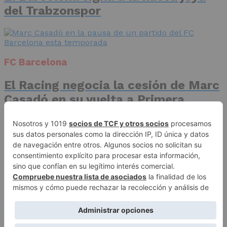
del Trabzonspor
FC Barcelona
El Racing negocia la cesión de Marc
Casadó en su vuelta a Primera
División
Advertisement
Publicidad
Aviso legal
Política de privacidad
Autores
Contacto
Política editorial
Quiénes somos
ACCESO REDACCIÓN