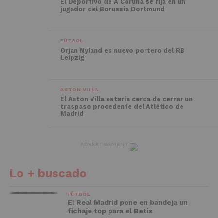
El Deportivo de A Coruña se fija en un
jugador del Borussia Dortmund
FÚTBOL
Orjan Nyland es nuevo portero del RB
Leipzig
ASTON VILLA
El Aston Villa estaría cerca de cerrar un
traspaso procedente del Atlético de
Madrid
ADVERTISEMENT
Lo + buscado
FÚTBOL
El Real Madrid pone en bandeja un
fichaje top para el Betis