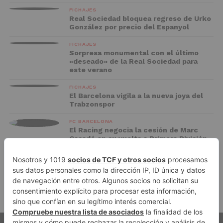
FICHAJES
Real Sociedad bloquea regreso de Urko
González por precio del Espanyol
FICHAJES
Sorpresa monumental con el último
«deseado» de la Real Sociedad para
este verano
FICHAJES
El Barcelona vigila a la nueva joya del
Trabzonspor
FC BARCELONA
El Racing negocia la cesión de Marc
Casadó en su vuelta a Primera División
ADVERTISEMENT