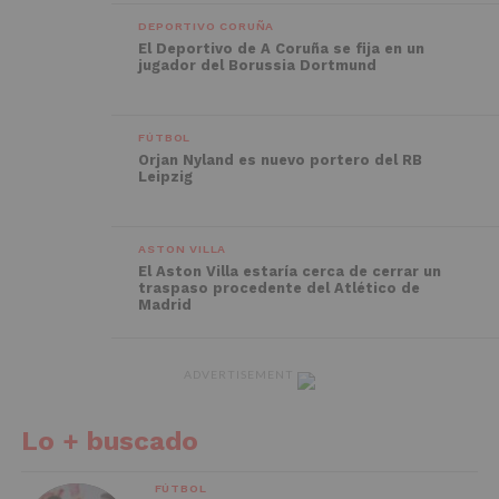
DEPORTIVO CORUÑA
El Deportivo de A Coruña se fija en un
jugador del Borussia Dortmund
FÚTBOL
Orjan Nyland es nuevo portero del RB
Leipzig
ASTON VILLA
El Aston Villa estaría cerca de cerrar un
traspaso procedente del Atlético de
Madrid
ADVERTISEMENT
Lo + buscado
FÚTBOL