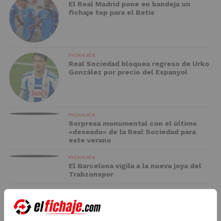
El Real Madrid pone en bandeja un
fichaje top para el Betis
FICHAJES
Real Sociedad bloquea regreso de Urko
González por precio del Espanyol
FICHAJES
Sorpresa monumental con el último
«deseado» de la Real Sociedad para
este verano
FICHAJES
El Barcelona vigila a la nueva joya del
Trabzonspor
FC BARCELONA
El Racing negocia la cesión de Marc
Casadó en su vuelta a Primera División