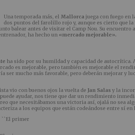
Una temporada más, el
Mallorca
juega con fuego en l
dos puntos del farolillo rojo y, aunque es cierto que 
to balear antes de visitar el Camp Nou. Su encuentro an
entrenador, ha hecho un
«mercado mejorable».
ate
ha sido por su humildad y capacidad de autocrítica. 
rcado es mejorable, pero también es mejorable el rendi
ría ser mucho más favorable, pero deberán mejorar y luc
sta vio con buenos ojos la vuelta de
Jan Salas
y la inco
nos puede ayudar, nos tiene que dar un rendimiento inmed
reo que necesitábamos una victoria así, ojalá no sea alg
acteriza a los equipos que están codeándose entre sí en 