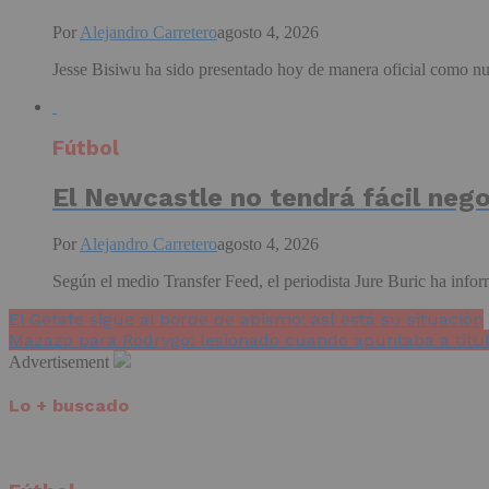
Por
Alejandro Carretero
agosto 4, 2026
Jesse Bisiwu ha sido presentado hoy de manera oficial como nu
Fútbol
El Newcastle no tendrá fácil nego
Por
Alejandro Carretero
agosto 4, 2026
Según el medio Transfer Feed, el periodista Jure Buric ha infor
El Getafe sigue al borde de abismo: así está su situación
Mazazo para Rodrygo: lesionado cuando apuntaba a titu
Advertisement
Lo + buscado