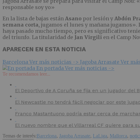
Jagoba Arrasate se prepara para visitar el Camp Nou: 
responsable soy yo»
En la lista de bajas están
Asano
por lesión y
Abdón Pr
semana corta,
jugamos el lunes y mañana jugamos». 
haya pasado mucho tiempo, pero es significativo tenie
del triunfo. La titularidad de
Jan Virgili
en el Camp Nou
APARECEN EN ESTA NOTICIA
Barcelona
Ver más noticias ->
Jagoba Arrasate
Ver más
En portada
Ver más noticias ->
Te recomendamos leer...
El Deportivo de A Coruña se fija en un jugador del
El Newcastle no tendrá fácil negociar por este juga
Franco Mastantuono podría estar cerca de marchars
El nuevo nombre que el Villarreal CF quiere para s
Temas de interés:
Barcelona
,
Jagoba Arrasate
,
LaLiga
,
Mallorca
,
notic