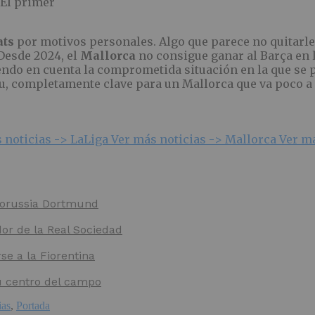
«El primer
ats
por motivos personales. Algo que parece no quitarle 
Desde 2024, el
Mallorca
no consigue ganar al Barça en l
ndo en cuenta la comprometida situación en la que se po
, completamente clave para un Mallorca que va poco 
 noticias ->
LaLiga
Ver más noticias ->
Mallorca
Ver m
 Borussia Dortmund
dor de la Real Sociedad
e a la Fiorentina
u centro del campo
ias
,
Portada