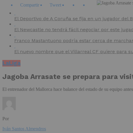
Compartir
Tweet
El Deportivo de A Coruña se fija en un jugador del
El Newcastle no tendrá fácil negociar por este juga
Franco Mastantuono podría estar cerca de marchars
El nuevo nombre que el Villarreal CF quiere para s
LaLiga
Jagoba Arrasate se prepara para visi
El entrenador del Mallorca hace balance del estado de su equipo antes 
Por
Iván Santos Almendros