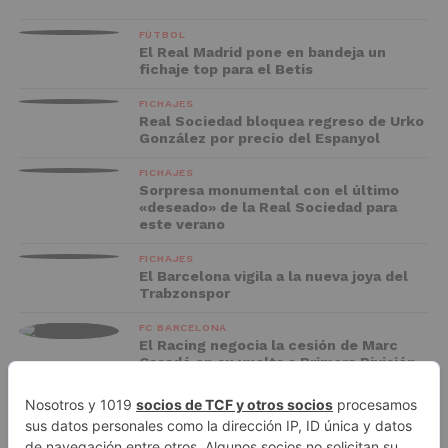
FÚTBOL
El Real Madrid pone en bandeja un
fichaje top para el Betis
FICHAJES
Real Sociedad bloquea regreso de Urko
González por precio del Espanyol
FICHAJES
Sorpresa monumental con el último
«deseado» de la Real Sociedad para
este verano
FICHAJES
El Barcelona vigila a la nueva joya del
Trabzonspor
FC BARCELONA
El Racing negocia la cesión de Marc
Casadó en su vuelta a Primera División
ADVERTISEMENT