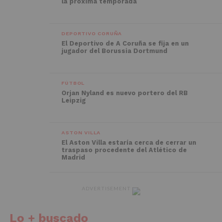
la próxima temporada
DEPORTIVO CORUÑA
El Deportivo de A Coruña se fija en un
jugador del Borussia Dortmund
FÚTBOL
Orjan Nyland es nuevo portero del RB
Leipzig
ASTON VILLA
El Aston Villa estaría cerca de cerrar un
traspaso procedente del Atlético de
Madrid
ADVERTISEMENT
Lo + buscado