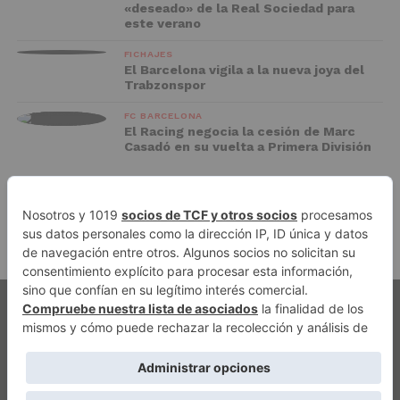
«deseado» de la Real Sociedad para
este verano
FICHAJES
El Barcelona vigila a la nueva joya del
Trabzonspor
FC BARCELONA
El Racing negocia la cesión de Marc
Casadó en su vuelta a Primera División
ADVERTISEMENT
PUBLICIDAD
AVISO LEGAL
POLÍTICA DE PRIVACIDAD
AUTORES
CONTACTO
POLÍTICA EDITORIAL
QUIÉNES SOMOS
ACCESO REDACCIÓN