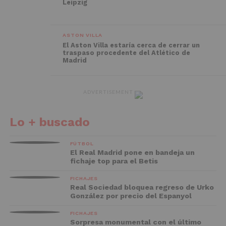
Leipzig
ASTON VILLA
El Aston Villa estaría cerca de cerrar un
traspaso procedente del Atlético de
Madrid
ADVERTISEMENT
Lo + buscado
FÚTBOL
El Real Madrid pone en bandeja un
fichaje top para el Betis
FICHAJES
Real Sociedad bloquea regreso de Urko
González por precio del Espanyol
FICHAJES
Sorpresa monumental con el último