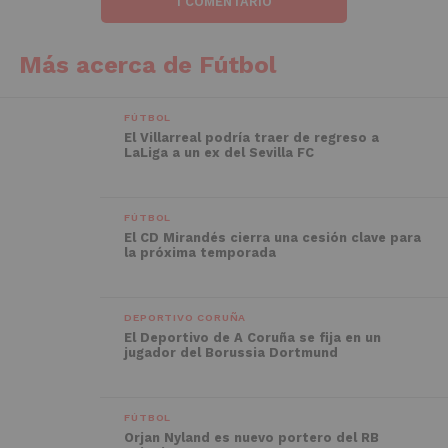
1 COMENTARIO
Más acerca de Fútbol
FÚTBOL
El Villarreal podría traer de regreso a
LaLiga a un ex del Sevilla FC
FÚTBOL
El CD Mirandés cierra una cesión clave para
la próxima temporada
DEPORTIVO CORUÑA
El Deportivo de A Coruña se fija en un
jugador del Borussia Dortmund
FÚTBOL
Orjan Nyland es nuevo portero del RB