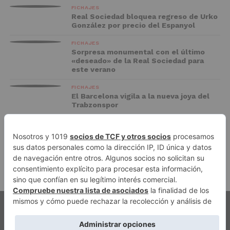
FICHAJES
Real Sociedad bloquea regreso de Urko
González por precio del Espanyol
FICHAJES
Sorpresa monumental con el último
«deseado» de la Real Sociedad para
este verano
FICHAJES
El Barcelona vigila a la nueva joya del
Trabzonspor
FC BARCELONA
El Racing negocia la cesión de Marc
Casadó en su vuelta a Primera División
PUBLICIDAD
AVISO LEGAL
POLÍTICA DE PRIVACIDAD
AUTORES