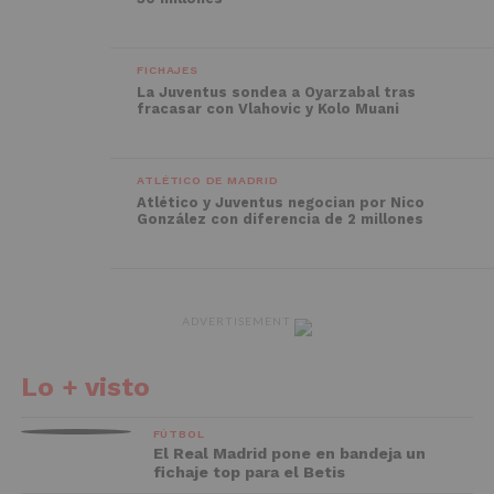
FICHAJES
La Juventus sondea a Oyarzabal tras
fracasar con Vlahovic y Kolo Muani
ATLÉTICO DE MADRID
Atlético y Juventus negocian por Nico
González con diferencia de 2 millones
ADVERTISEMENT
Lo + visto
FÚTBOL
El Real Madrid pone en bandeja un
fichaje top para el Betis