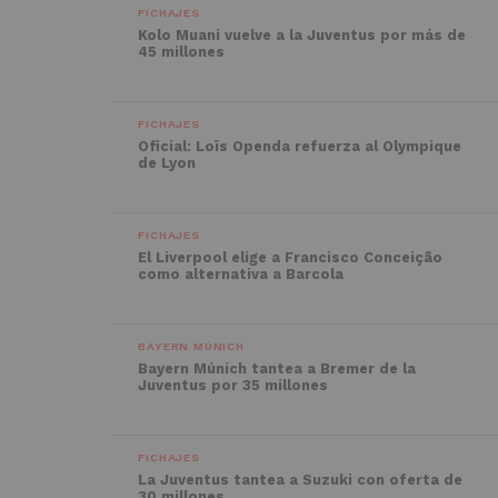
FICHAJES
Kolo Muani vuelve a la Juventus por más de
45 millones
FICHAJES
Oficial: Loïs Openda refuerza al Olympique
de Lyon
FICHAJES
El Liverpool elige a Francisco Conceição
como alternativa a Barcola
BAYERN MÚNICH
Bayern Múnich tantea a Bremer de la
Juventus por 35 millones
FICHAJES
La Juventus tantea a Suzuki con oferta de
30 millones