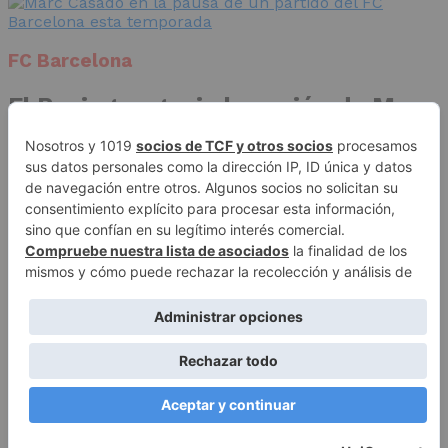
FC Barcelona
El Racing negocia la cesión de Marc
Casadó en su vuelta a Primera
División
Publicidad
Aviso legal
Política de privacidad
Autores
Contacto
Política editorial
Quiénes somos
ACCESO REDACCIÓN
Copyright © 2026 El Fichaje. Sitio web propiedad de Syncsells
Automatizaciones, SL
To Top