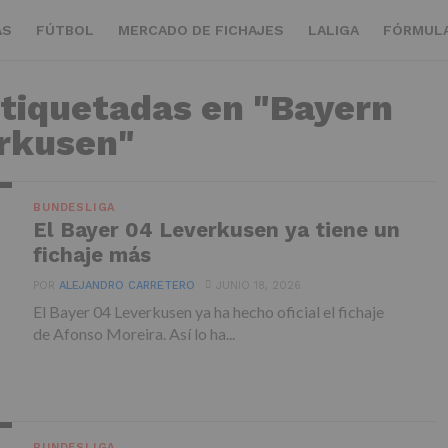
AS
FÚTBOL
MERCADO DE FICHAJES
LALIGA
FÓRMULA
etiquetadas en "Bayern
rkusen"
BUNDESLIGA
El Bayer 04 Leverkusen ya tiene un
fichaje más
POR
ALEJANDRO CARRETERO
JUNIO 18, 2026
El Bayer 04 Leverkusen ya ha hecho oficial el fichaje
de Afonso Moreira. Así lo ha...
BUNDESLIGA