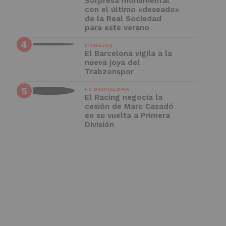
Sorpresa monumental
con el último «deseado»
de la Real Sociedad
para este verano
FICHAJES
El Barcelona vigila a la
nueva joya del
Trabzonspor
FC BARCELONA
El Racing negocia la
cesión de Marc Casadó
en su vuelta a Primera
División