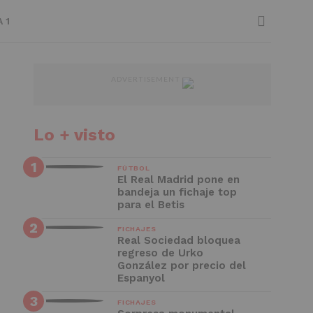
 1
ADVERTISEMENT
Lo + visto
FÚTBOL
El Real Madrid pone en
bandeja un fichaje top
para el Betis
FICHAJES
Real Sociedad bloquea
regreso de Urko
González por precio del
Espanyol
FICHAJES