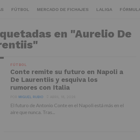
AS
FÚTBOL
MERCADO DE FICHAJES
LALIGA
FÓRMULA
iquetadas en "Aurelio De
entiis"
FÚTBOL
Conte remite su futuro en Napoli a
De Laurentiis y esquiva los
rumores con Italia
POR
MIGUEL RUBIO
ABRIL 18, 2026
El futuro de Antonio Conte en el Napoli está más en el
aire que nunca. Tras...