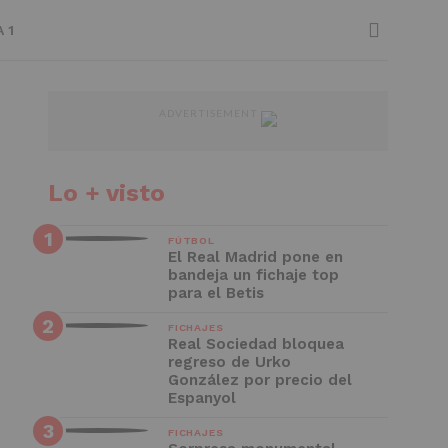
 1
ADVERTISEMENT
Lo + visto
FÚTBOL
El Real Madrid pone en
bandeja un fichaje top
para el Betis
FICHAJES
Real Sociedad bloquea
regreso de Urko
González por precio del
Espanyol
FICHAJES