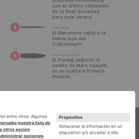
Sorpresa monumental
con el último «deseado»
de la Real Sociedad
para este verano
FICHAJES
El Barcelona vigila a la
nueva joya del
Trabzonspor
FC BARCELONA
El Racing negocia la
cesión de Marc Casadó
en su vuelta a Primera
División
QUIÉNES SOMOS
ACCESO REDACCIÓN