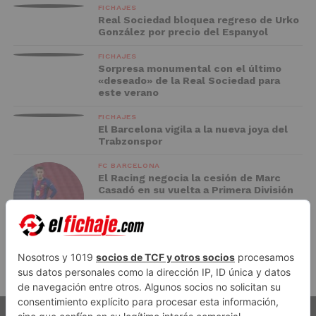
FICHAJES
Real Sociedad bloquea regreso de Urko
González por precio del Espanyol
FICHAJES
Sorpresa monumental con el último
«deseado» de la Real Sociedad para
este verano
FICHAJES
El Barcelona vigila a la nueva joya del
Trabzonspor
FC BARCELONA
El Racing negocia la cesión de Marc
Casadó en su vuelta a Primera División