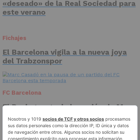
«deseado» de la Real Sociedad para
este verano
Fichajes
El Barcelona vigila a la nueva joya
del Trabzonspor
FC Barcelona
El Racing negocia la cesión de Marc
Casadó en su vuelta a Primera
División
Publicidad